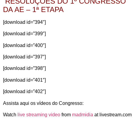
RESOLUÇÕES DO 1º CONGRESSO
DA AE – 1ª ETAPA
[download id=”394″]
[download id=”399″]
[download id=”400″]
[download id=”397″]
[download id=”398″]
[download id=”401″]
[download id=”402″]
Assista aqui os vídeos do Congresso:
Watch
live streaming video
from
madmidia
at livestream.com