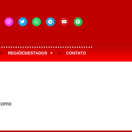
REGIÕES/ESTADOS
CONTATO
 como