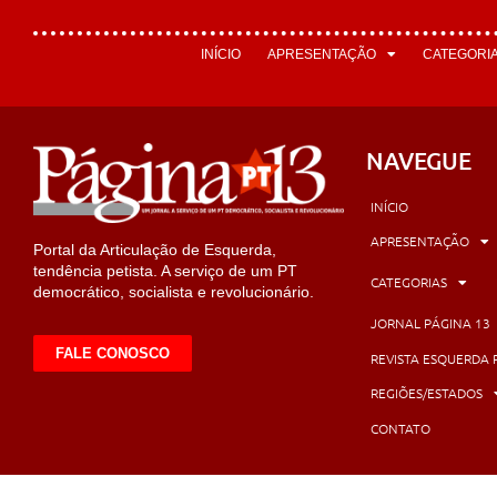
INÍCIO
APRESENTAÇÃO
CATEGORI
NAVEGUE
INÍCIO
APRESENTAÇÃO
Portal da Articulação de Esquerda,
tendência petista. A serviço de um PT
CATEGORIAS
democrático, socialista e revolucionário.
JORNAL PÁGINA 13
FALE CONOSCO
REVISTA ESQUERDA 
REGIÕES/ESTADOS
CONTATO
grandpashabet
pusulabet
sahabet
https://milliol.com/
selcuksports