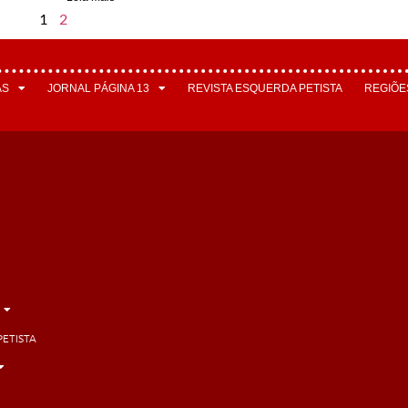
1
2
AS
JORNAL PÁGINA 13
REVISTA ESQUERDA PETISTA
REGIÕE
PETISTA