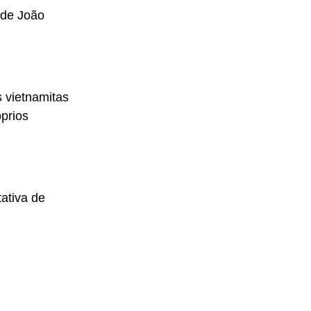
 de João
 vietnamitas
óprios
tativa de