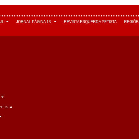
AS
JORNAL PÁGINA 13
REVISTA ESQUERDA PETISTA
REGIÕE
PETISTA