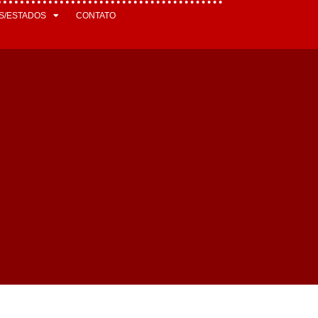
S/ESTADOS
CONTATO
ark
grandpashabet
bursa escort
jojobet giriş
Meritbet
betsmove
bet