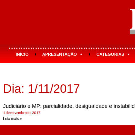
INÍCIO
APRESENTAÇÃO
CATEGORIAS
Dia: 1/11/2017
Judiciário e MP: parcialidade, desigualdade e instabili
1 de novembro de 2017
Leia mais »