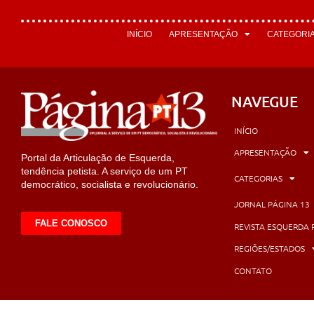
INÍCIO
APRESENTAÇÃO
CATEGORI
NAVEGUE
INÍCIO
APRESENTAÇÃO
Portal da Articulação de Esquerda,
tendência petista. A serviço de um PT
CATEGORIAS
democrático, socialista e revolucionário.
JORNAL PÁGINA 13
FALE CONOSCO
REVISTA ESQUERDA 
REGIÕES/ESTADOS
CONTATO
randpashabet
pusulabet
sahabet
https://milliol.com/
selcuksports
t