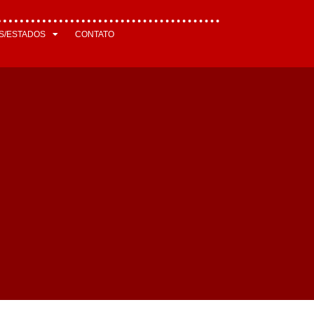
S/ESTADOS
CONTATO
rk
grandpashabet
bursa escort
jojobet giriş
Meritbet
betsmove
betn