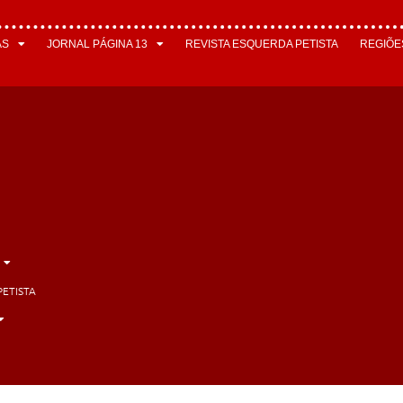
AS
JORNAL PÁGINA 13
REVISTA ESQUERDA PETISTA
REGIÕE
PETISTA
araftarium24
taraftarium24
taraftarium24
dizipal
ligobet
starzbet
bet