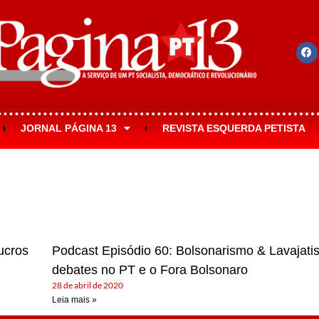
JORNAL PÁGINA 13
REVISTA ESQUERDA PETISTA
ucros
Podcast Episódio 60: Bolsonarismo & Lavajati
debates no PT e o Fora Bolsonaro
28 de abril de 2020
Leia mais »