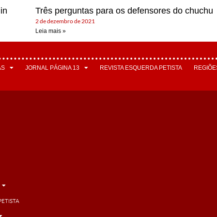
in
Três perguntas para os defensores do chuchu
2 de dezembro de 2021
Leia mais »
AS
JORNAL PÁGINA 13
REVISTA ESQUERDA PETISTA
REGIÕE
PETISTA