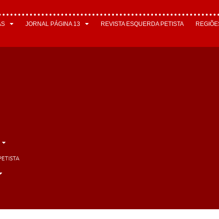
AS
JORNAL PÁGINA 13
REVISTA ESQUERDA PETISTA
REGIÕE
PETISTA
ts
taraftarium24
taraftarium24
iptv satın al
dizipal
ligobet
starzbet
be