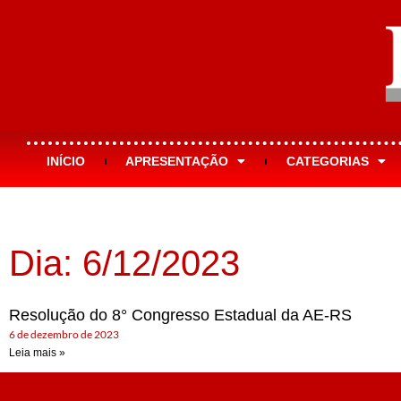
INÍCIO
APRESENTAÇÃO
CATEGORIAS
Dia: 6/12/2023
Resolução do 8° Congresso Estadual da AE-RS
6 de dezembro de 2023
Leia mais »