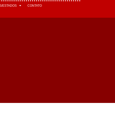
S/ESTADOS
CONTATO
rzbet
betpark
grandpashabet
bursa escort
jojobet giriş
Meritbet
jojo