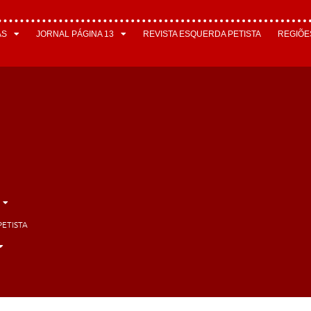
AS
JORNAL PÁGINA 13
REVISTA ESQUERDA PETISTA
REGIÕE
PETISTA
lcuksports
taraftarium24
taraftarium24
iptv satın al
dizipal
ligobet
st