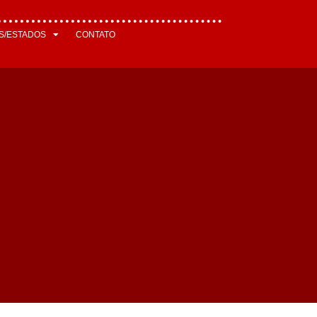
S/ESTADOS
CONTATO
arzbet
betpark
bursa escort
jojobet giriş
Meritbet
jojobet
betnano
ga