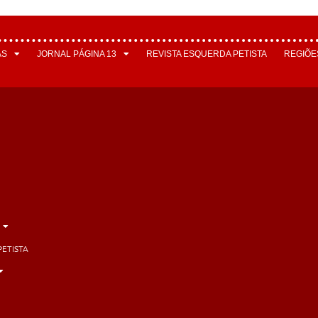
AS
JORNAL PÁGINA 13
REVISTA ESQUERDA PETISTA
REGIÕE
PETISTA