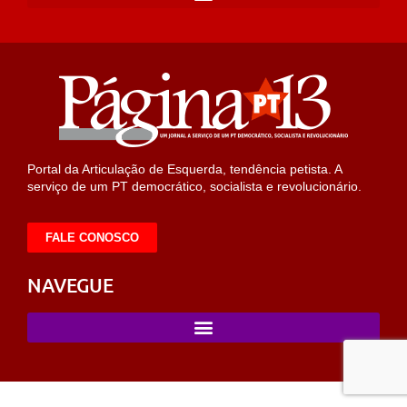
Portal da Articulação de Esquerda, tendência petista. A
serviço de um PT democrático, socialista e revolucionário.
FALE CONOSCO
NAVEGUE
marmaris
grandpashabet
pusulabet giriş
sahabet
https://milliol.com