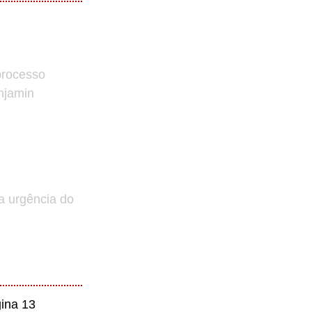
processo
enjamin
a urgência do
ina 13