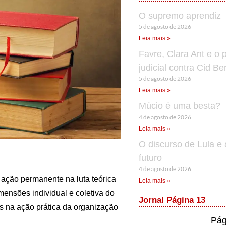
O supremo aprendiz
5 de agosto de 2026
Leia mais »
Favre, Clara Ant e o 
judicial contra Cid B
5 de agosto de 2026
Leia mais »
Múcio é uma besta?
4 de agosto de 2026
Leia mais »
O discurso de Lula e 
futuro
4 de agosto de 2026
ação permanente na luta teórica
Leia mais »
imensões individual e coletiva do
Jornal Página 13
las na ação prática da organização
Pág