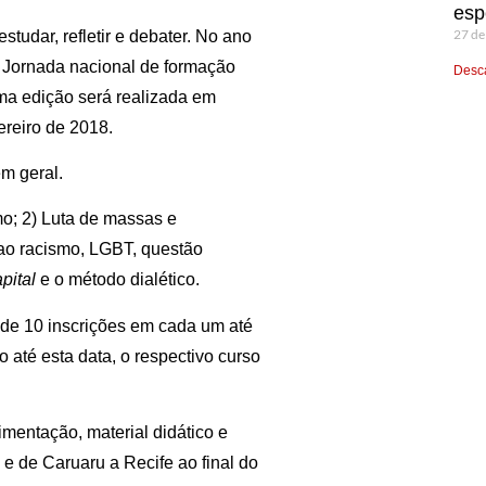
esp
27 de
udar, refletir e debater. No ano
 Jornada nacional de formação
Desca
ima edição será realizada em
ereiro de 2018.
em geral.
smo; 2) Luta de massas e
 ao racismo, LGBT, questão
pital
e o método dialético.
de 10 inscrições em cada um até
até esta data, o respectivo curso
imentação, material didático e
 e de Caruaru a Recife ao final do