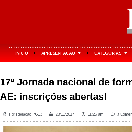
INÍCIO
APRESENTAÇÃO
CATEGORIAS
17ª Jornada nacional de form
AE: inscrições abertas!
Por
Redação PG13
23/11/2017
11:25 am
3 Comen