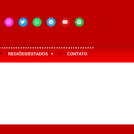
REGIÕES/ESTADOS
CONTATO