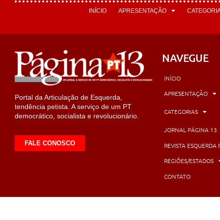
INÍCIO
APRESENTAÇÃO
CATEGORI
NAVEGUE
INÍCIO
APRESENTAÇÃO
Portal da Articulação de Esquerda,
tendência petista. A serviço de um PT
CATEGORIAS
democrático, socialista e revolucionário.
JORNAL PÁGINA 13
FALE CONOSCO
REVISTA ESQUERDA 
REGIÕES/ESTADOS
CONTATO
maris
grandpashabet
pusulabet
sahabet
https://milliol.com/
selcuk