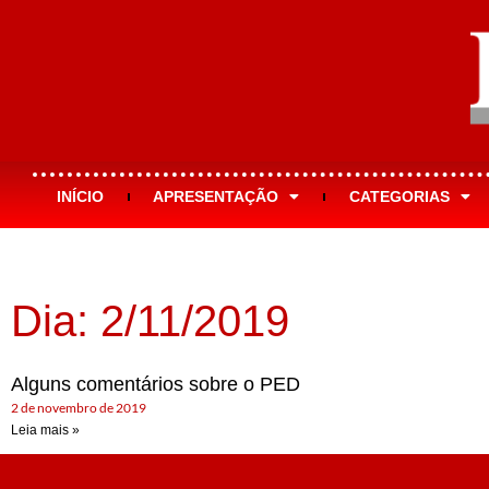
INÍCIO
APRESENTAÇÃO
CATEGORIAS
Dia: 2/11/2019
Alguns comentários sobre o PED
2 de novembro de 2019
Leia mais »