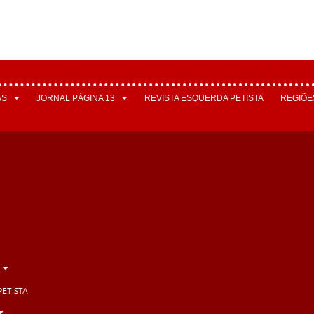
AS
JORNAL PÁGINA 13
REVISTA ESQUERDA PETISTA
REGIÕE
PETISTA