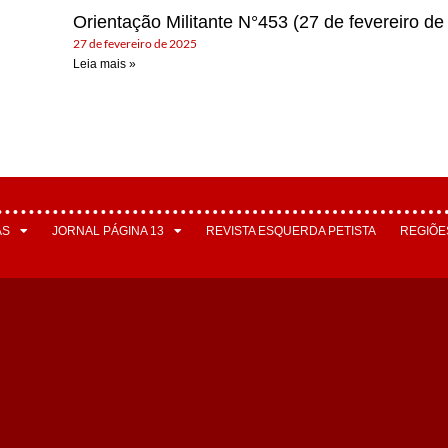
Orientação Militante N°453 (27 de fevereiro de
27 de fevereiro de 2025
Leia mais »
AS
JORNAL PÁGINA 13
REVISTA ESQUERDA PETISTA
REGIÕE