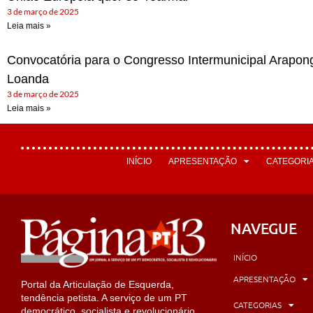
3 de março de 2025
Leia mais »
Convocatória para o Congresso Intermunicipal Arapon
Loanda
3 de março de 2025
Leia mais »
INÍCIO
APRESENTAÇÃO
CATEGORI
NAVEGUE
INÍCIO
APRESENTAÇÃO
Portal da Articulação de Esquerda,
tendência petista. A serviço de um PT
CATEGORIAS
democrático, socialista e revolucionário.