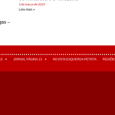
3 de março de 2025
Leia mais »
gas –
AS
JORNAL PÁGINA 13
REVISTA ESQUERDA PETISTA
REGIÕE