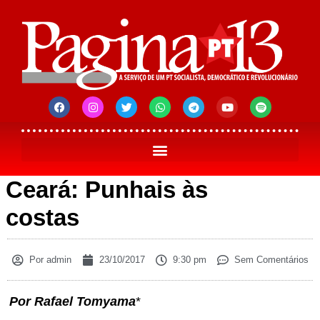
Ceará: Punhais às
costas
Por
admin
23/10/2017
9:30 pm
Sem Comentários
Por Rafael Tomyama
*