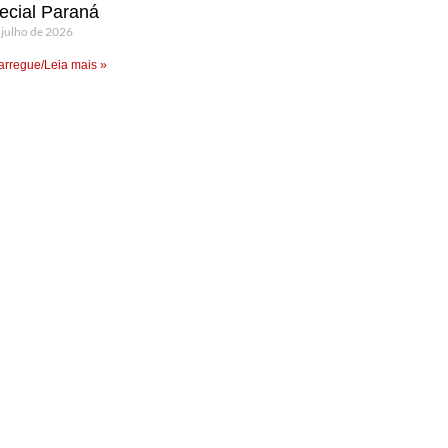
ecial Paraná
 julho de 2026
rregue/Leia mais »