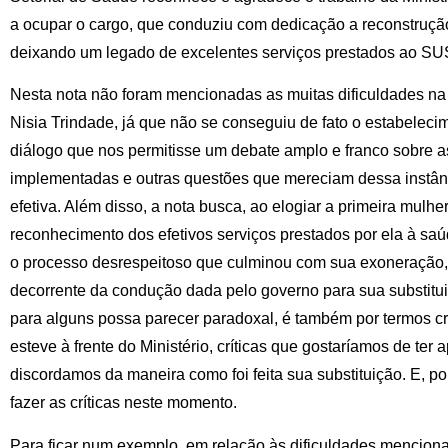
a ocupar o cargo, que conduziu com dedicação a reconstrução
deixando um legado de excelentes serviços prestados ao SUS,
Nesta nota não foram mencionadas as muitas dificuldades na r
Nisia Trindade, já que não se conseguiu de fato o estabelec
diálogo que nos permitisse um debate amplo e franco sobre as
implementadas e outras questões que mereciam dessa instânc
efetiva. Além disso, a nota busca, ao elogiar a primeira mulher
reconhecimento dos efetivos serviços prestados por ela à sa
o processo desrespeitoso que culminou com sua exoneração, 
decorrente da condução dada pelo governo para sua substitui
para alguns possa parecer paradoxal, é também por termos c
esteve à frente do Ministério, críticas que gostaríamos de ter 
discordamos da maneira como foi feita sua substituição. E, p
fazer as críticas neste momento.
Para ficar num exemplo, em relação às dificuldades mencion