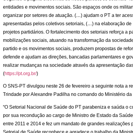
entidades e movimentos sociais. São espaços onde os militan
organizar por setores de atuação. (…) ajudam o PT a ter ac
apresentadas pelos coletivos setoriais, (…) na elaboração d
projetos partidários. O fortalecimento dos setoriais reforça a 
mobilizações sociais, atuando na transformação da sociedad
partido e os movimentos sociais, produzem propostas de refor
defende e ajudam as direções, bancadas parlamentares e gov
realizar mudanças na sociedade através da apresentação das
(
https://pt.org.br/
)
O SNS-PT divulgou neste 26 de fevereiro a seguinte nota a re
Trindade por Alexandre Padilha no comando do Ministério da
“O Setorial Nacional de Saúde do PT parabeniza e saúda o 
por sua recondução ao cargo de Ministro de Estado da Saúde.
entre 2011 e 2014 e fez um mandato de grandes realizações p
Setorial de Saúde reconhece e agradece o trabalho da Ministr