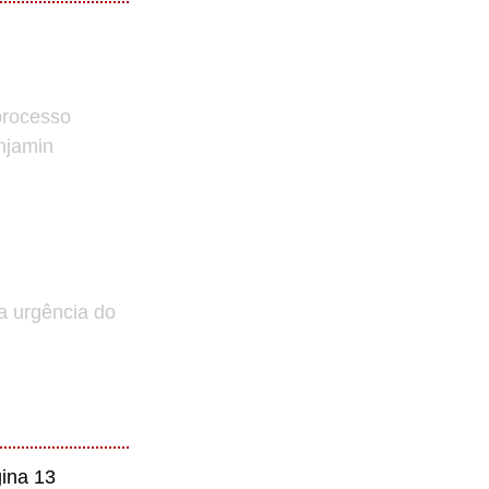
processo
enjamin
a urgência do
ina 13