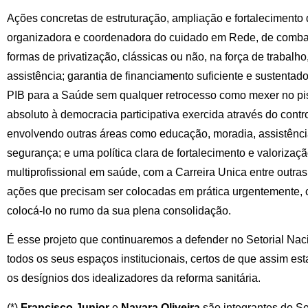
Ações concretas de estruturação, ampliação e fortalecimento
organizadora e coordenadora do cuidado em Rede, de combat
formas de privatização, clássicas ou não, na força de trabalho
assistência; garantia de financiamento suficiente e sustenta
PIB para a Saúde sem qualquer retrocesso como mexer no piso
absoluto à democracia participativa exercida através do contro
envolvendo outras áreas como educação, moradia, assistência
segurança; e uma política clara de fortalecimento e valorizaç
multiprofissional em saúde, com a Carreira Unica entre outras
ações que precisam ser colocadas em prática urgentemente,
colocá-lo no rumo da sua plena consolidação.
É esse projeto que continuaremos a defender no Setorial Nac
todos os seus espaços institucionais, certos de que assim es
os desígnios dos idealizadores da reforma sanitária.
(*)
Francisco Junior
e
Nayara Oliveira
são integrantes do S