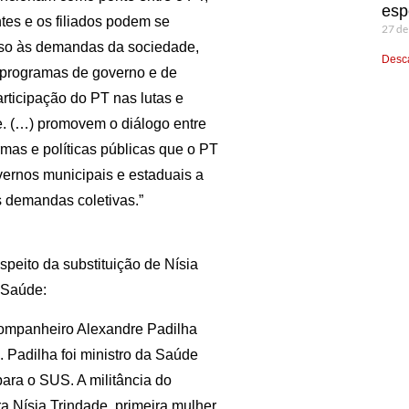
esp
tes e os filiados podem se
27 de
esso às demandas da sociedade,
Desca
e programas de governo e de
participação do PT nas lutas e
e. (…) promovem o diálogo entre
mas e políticas públicas que o PT
ernos municipais e estaduais a
 demandas coletivas.”
speito da substituição de Nísia
 Saúde:
companheiro Alexandre Padilha
 Padilha foi ministro da Saúde
ara o SUS. A militância do
a Nísia Trindade, primeira mulher