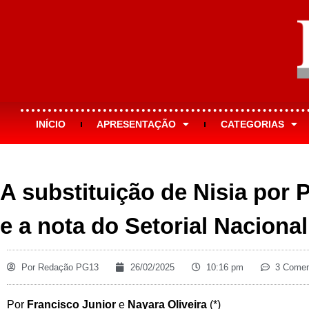
INÍCIO
APRESENTAÇÃO
CATEGORIAS
A substituição de Nisia por 
e a nota do Setorial Naciona
Por
Redação PG13
26/02/2025
10:16 pm
3 Comen
Por
Francisco Junior
e
Nayara Oliveira
(*)