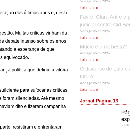
5 de agosto de 2026
Leia mais »
ação dos últimos anos e, desta
Favre, Clara Ant e o 
judicial contra Cid B
5 de agosto de 2026
gestão. Muitas críticas vinham da
Leia mais »
e debate intenso sobre os erros
Múcio é uma besta?
entando a esperança de que
4 de agosto de 2026
os equivocado.
Leia mais »
O discurso de Lula e 
nça política que definiu a vitória
futuro
.
4 de agosto de 2026
Leia mais »
ficiente para sufocar as críticas.
s foram silenciadas. Até mesmo
Jornal Página 13
 haviam dito e fizeram campanha
Pág
esp
27 de
parte, resistiram e enfrentaram