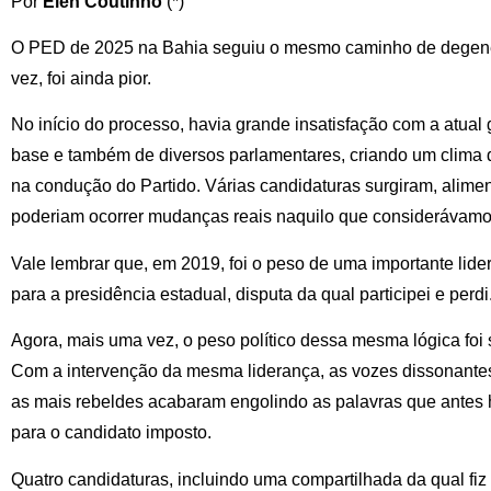
Por
Elen Coutinho
(*)
O PED de 2025 na Bahia seguiu o mesmo caminho de degener
vez, foi ainda pior.
No início do processo, havia grande insatisfação com a atual 
base e também de diversos parlamentares, criando um clima d
na condução do Partido. Várias candidaturas surgiram, alim
poderiam ocorrer mudanças reais naquilo que considerávam
Vale lembrar que, em 2019, foi o peso de uma importante lidera
para a presidência estadual, disputa da qual participei e perdi
Agora, mais uma vez, o peso político dessa mesma lógica foi su
Com a intervenção da mesma liderança, as vozes dissonante
as mais rebeldes acabaram engolindo as palavras que antes
para o candidato imposto.
Quatro candidaturas, incluindo uma compartilhada da qual fiz 