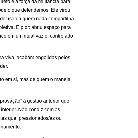
reto e a força da militância para
modelo que defendemos. Ele virou
a decisão a quem nada compartilha
oletiva. E pior: abriu espaço para
co em um ritual vazio, controlado
lsa viva, acabam engolidas pelos
der,
nto em si, mas de quem o maneja
rovação” à gestão anterior que
interior. Não condiz com as
antes que, pressionados/as ou
ionamento.