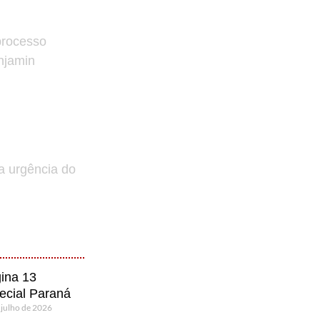
processo
enjamin
a urgência do
ina 13
ecial Paraná
 julho de 2026