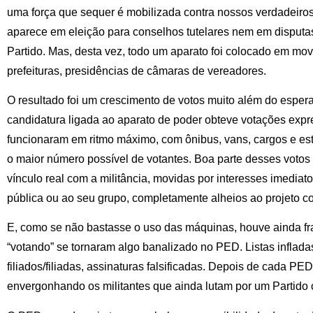
uma força que sequer é mobilizada contra nossos verdadeiro
aparece em eleição para conselhos tutelares nem em disputas
Partido. Mas, desta vez, todo um aparato foi colocado em mov
prefeituras, presidências de câmaras de vereadores.
O resultado foi um crescimento de votos muito além do esper
candidatura ligada ao aparato de poder obteve votações exp
funcionaram em ritmo máximo, com ônibus, vans, cargos e est
o maior número possível de votantes. Boa parte desses voto
vínculo real com a militância, movidas por interesses imediato
pública ou ao seu grupo, completamente alheios ao projeto co
E, como se não bastasse o uso das máquinas, houve ainda f
“votando” se tornaram algo banalizado no PED. Listas inflad
filiados/filiadas, assinaturas falsificadas. Depois de cada 
envergonhando os militantes que ainda lutam por um Partido 