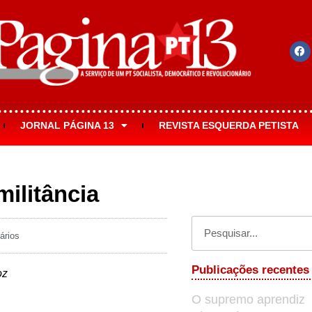
JORNAL PÁGINA 13
REVISTA ESQUERDA PETISTA
militância
ários
Publicações recentes
oz
O supremo aprendiz