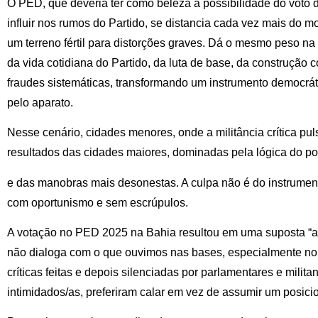
O PED, que deveria ter como beleza a possibilidade do voto di
influir nos rumos do Partido, se distancia cada vez mais do 
um terreno fértil para distorções graves. Dá o mesmo peso n
da vida cotidiana do Partido, da luta de base, da construção c
fraudes sistemáticas, transformando um instrumento democráti
pelo aparato.
Nesse cenário, cidades menores, onde a militância crítica pu
resultados das cidades maiores, dominadas pela lógica do po
e das manobras mais desonestas. A culpa não é do instrume
com oportunismo e sem escrúpulos.
A votação no PED 2025 na Bahia resultou em uma suposta “ap
não dialoga com o que ouvimos nas bases, especialmente no 
críticas feitas e depois silenciadas por parlamentares e milit
intimidados/as, preferiram calar em vez de assumir um posic