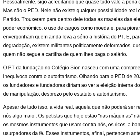
Pessoalmente, sigo acreditando que quase tudo vale a pena
Mas não o PED. Nele não existe qualquer possibilidade real d
Partido. Trouxeram para dentro dele todas as mazelas das ele
poder econômico, o uso de cargos como moeda e, para piorar,
envergonham quem ainda leva a sério a história do PT. E, pa
degradação, existem militantes politicamente deformados, q
quem não segue a cartilha de quem lhes paga o salário.
O PT da fundação no Colégio Sion nasceu com uma compree
inequívoca contra o autoritarismo. Olhando para o PED de 20
os fundadores e fundadoras diriam ao ver a eleição interna 
de manipulação, desprezo pelo estatuto e autoritarismo.
Apesar de tudo isso, a vida real, aquela que não poderá ser 
nós algo maior. Os petistas que hoje estão “nas máquinas” nã
os mesmos instrumentos que usam contra nós, os ricos, a ban
usurpadores da fé. Esses instrumentos, afinal, pertencem ant