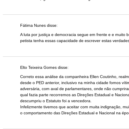
Fátima Nunes
disse:
A luta por justiça e democracia segue em frente e e muito
petista tenha essas capacidade de escrever estas verdade
Elto Teixeira Gomes
disse:
Correto essa análise da companheira Ellen Coutinho, real
desde o PED anterior, inclusivo na minha cidade fomos ví
adversária, com aval de parlamentares, onde não cumprira
qual fazia parte recorremos as Direções Estadual e Naciona
descumpriu o Estatuto foi a vencedora.
Infelizmente tivemos que aceitar com muita indignação, m
o comportamento das Direções Estadual e Nacional na épo