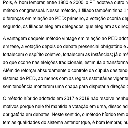
Pois, é bom lembrar, entre 1980 e 2000, o PT adotava outro 
método congressual. Nesse método, 1 filiado também tinha 1 v
diferenças em relação ao PED: primeiro, a votação ocorria de
segundo, os filiados elegiam delegados, que elegiam as dire
A vantagem daquele método vintage em relação ao PED ado
em tese, a votação depois do debate presencial obrigatório e
fortalecem o espírito coletivo, fortalecem as instâncias; já o 
ao que ocorre nas eleições tradicionais, estimula a transformaç
Além de reforçar absurdamente o controle da cúpula das tend
sistema de PED, ao menos com as regras estatutárias vigentes
sem tendência montarem uma chapa para disputar a direção d
O método híbrido adotado em 2017 e 2019 não resolve nenhu
motivos porque nele foi mantida a votação em urna, dissocia
obrigatória em debates. Neste sentido, o método híbrido tem 
tem as qualidades do sistema anterior (que, é bom lembrar, nun