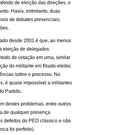
método de eleição das direções, o
oto. Havia, entretanto, duas
pois de debates presenciais;
ções.
tado desde 2001 é que, ao menos
 a eleição de delegados
método de votação em urna, similar
ão do militante em filiado-eleitor.
ências sobre o processo. No
, é quase impossível a militantes
o Partido.
m destes problemas, entre outros
da de qualquer presença
os defeitos do PED clássico e não
ca foi perfeito).