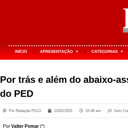
INÍCIO
APRESENTAÇÃO
CATEGORIAS
Por trás e além do abaixo-a
do PED
Por
Redação PG13
12/02/2025
10:48 am
Sem Com
Por
Valter Pomar
(*)