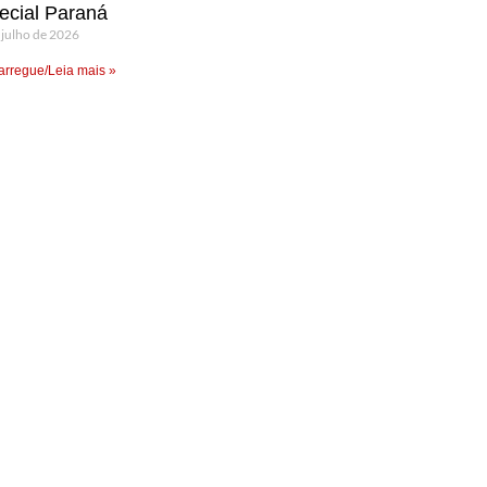
ecial Paraná
 julho de 2026
rregue/Leia mais »