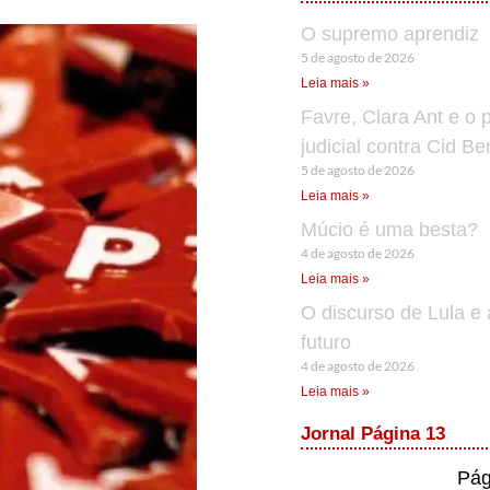
O supremo aprendiz
5 de agosto de 2026
Leia mais »
Favre, Clara Ant e o 
judicial contra Cid B
5 de agosto de 2026
Leia mais »
Múcio é uma besta?
4 de agosto de 2026
Leia mais »
O discurso de Lula e 
futuro
4 de agosto de 2026
Leia mais »
Jornal Página 13
Pág