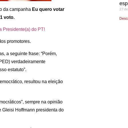
esp
ado da campanha
Eu quero votar
27 de
1 voto.
Desca
Presidente(a) do PT!
 dos promotores.
s, a seguinte frase: “Porém,
(PED) verdadeiramente
so estatuto”.
emocrático, resultou na eleição
mocráticos”, sempre na opinião
e Gleisi Hoffmann presidenta do