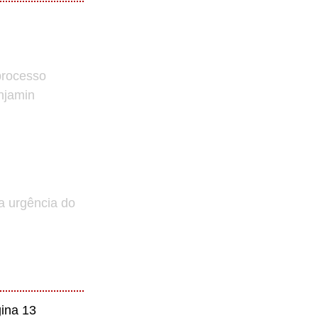
processo
enjamin
a urgência do
ina 13