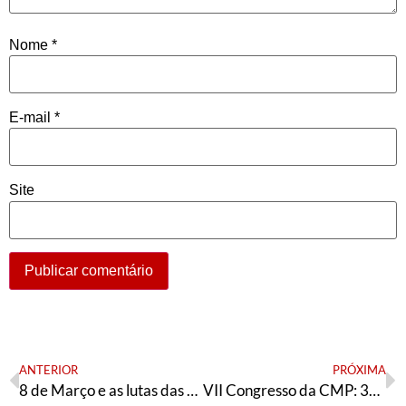
Nome
*
E-mail
*
Site
ANTERIOR
PRÓXIMA
8 de Março e as lutas das mulheres no Brasil e no mundo
VII Congresso da CMP: 30 anos de lutas e resistência