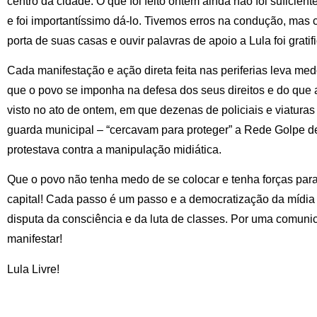
centro da cidade. O que foi feito ontem ainda não foi suficien
e foi importantíssimo dá-lo. Tivemos erros na condução, mas
porta de suas casas e ouvir palavras de apoio a Lula foi gratif
Cada manifestação e ação direta feita nas periferias leva m
que o povo se imponha na defesa dos seus direitos e do que a
visto no ato de ontem, em que dezenas de policiais e viatura
guarda municipal – “cercavam para proteger” a Rede Golpe d
protestava contra a manipulação midiática.
Que o povo não tenha medo de se colocar e tenha forças para
capital! Cada passo é um passo e a democratização da mídia
disputa da consciência e da luta de classes. Por uma comuni
manifestar!
Lula Livre!