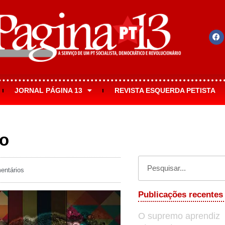
JORNAL PÁGINA 13
REVISTA ESQUERDA PETISTA
vo
ntários
Publicações recentes
O supremo aprendiz