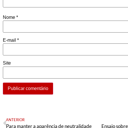
Nome
*
E-mail
*
Site
ANTERIOR
Para manter a aparência de neutralidade
Ensaio sobre