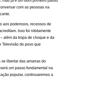
te, mas já é um bom primeiro passo
 conversar com as pessoas na
icante.
edo aos poderosos, receosos de
creditam. Isso foi nitidamente
s – além da tropa de choque e da
e Televisão do povo que
 se libertar das amarras do
 será um passo fundamental na
cação popular, continuaremos a