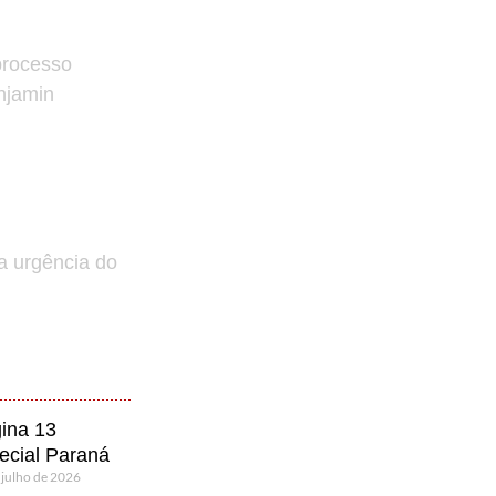
processo
enjamin
a urgência do
ina 13
ecial Paraná
 julho de 2026