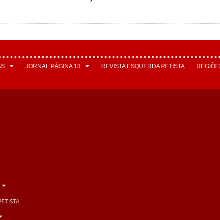
AS
JORNAL PÁGINA 13
REVISTA ESQUERDA PETISTA
REGIÕE
PETISTA