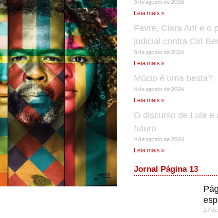
5 de agosto de 2026
Leia mais »
Favre, Clara Ant e o 
judicial contra Cid B
5 de agosto de 2026
Leia mais »
Múcio é uma besta?
4 de agosto de 2026
Leia mais »
O discurso de Lula e 
futuro
4 de agosto de 2026
Leia mais »
Jornal Página 13
Pág
esp
27 de