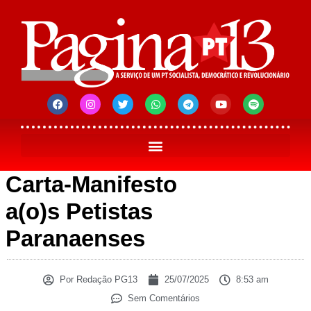
Carta-Manifesto
a(o)s Petistas
Paranaenses
Por
Redação PG13
25/07/2025
8:53 am
Sem Comentários