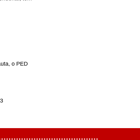
auta, o PED
13