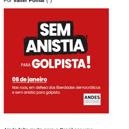
Por
Valter Pomar
(*)