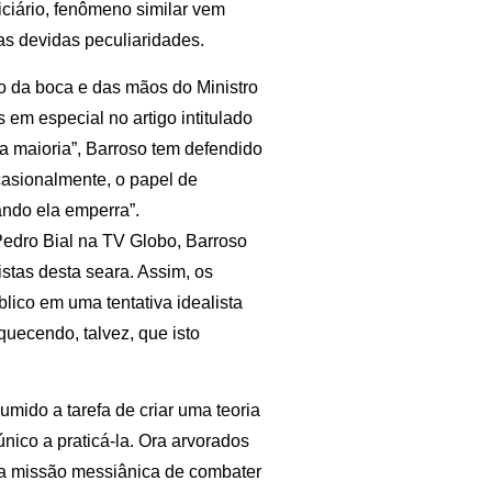
diciário, fenômeno similar vem
as devidas peculiaridades.
do da boca e das mãos do Ministro
 em especial no artigo intitulado
a maioria”, Barroso tem defendido
asionalmente, o papel de
ando ela emperra”.
Pedro Bial na TV Globo, Barroso
istas desta seara. Assim, os
blico em uma tentativa idealista
squecendo, talvez, que isto
umido a tarefa de criar uma teoria
único a praticá-la. Ora arvorados
s da missão messiânica de combater