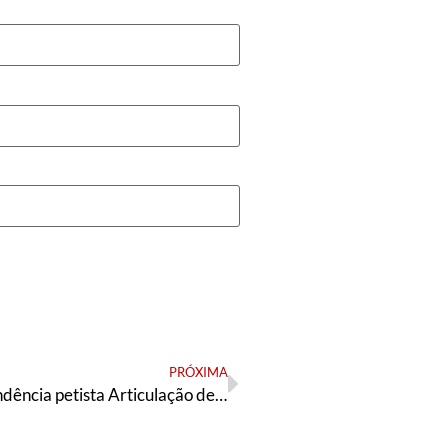
PRÓXIMA
São Paulo: tendência petista Articulação de Esquerda divulga resolução em defesa de prévias no PT