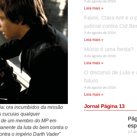
5 de agosto de 2026
Leia mais »
Favre, Clara Ant e o 
judicial contra Cid B
5 de agosto de 2026
Leia mais »
Múcio é uma besta?
4 de agosto de 2026
Leia mais »
O discurso de Lula e 
futuro
4 de agosto de 2026
Leia mais »
Jornal Página 13
ria; ora incumbidos da missão
 cucuias qualquer
Pág
so de um membro do MP em
esp
anente da luta do bem contra o
27 de
ontra o império Darth Vader”