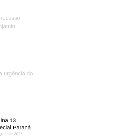
processo
enjamin
a urgência do
ina 13
ecial Paraná
 julho de 2026