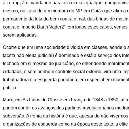
à corrupção, mandando para as cucuias qualquer compromiss
mesmo, no caso de um membro do MP em Goiás que afirma qu
permanente da luta do bem contra o mal, das brigas de mocin
contra o império Darth Vader2”, em todos estes casos, vemos f
serem aplicadas.
Ocorre que em uma sociedade dividida em classes, aonde o a
faceta não eleita judicial) é dominado e está a serviço dos int
fechada em si mesmo do judiciário, se entendendo moralmen
cidadãos, e sem nenhum controle social externo, vira uma imp
trabalhadora e a esquerda partidária, em especial em moment
político.
Marx, em As Lutas de Classe em França de 1848 a 1850, afir
podem conter os avanços dos partidos revolucionários mediant
subversão. A ironia da história é que, apesar de não viverm
organizações de esquerda como na época deste texto, a elite