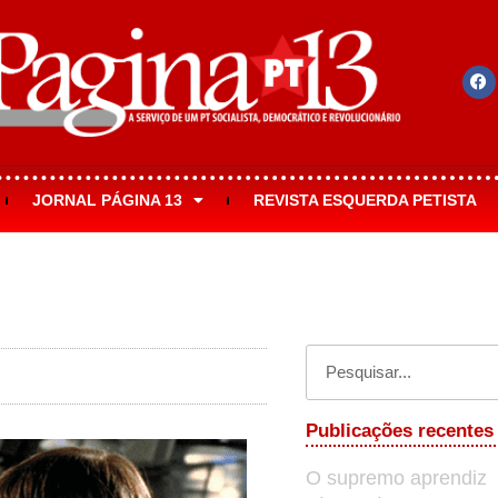
JORNAL PÁGINA 13
REVISTA ESQUERDA PETISTA
Publicações recentes
O supremo aprendiz