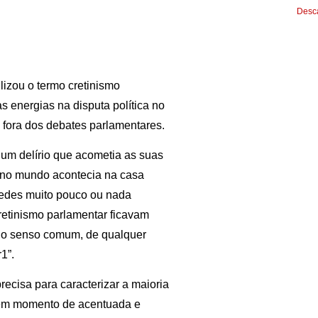
Desca
lizou o termo cretinismo
as energias na disputa política no
 fora dos debates parlamentares.
m um delírio que acometia as suas
e no mundo acontecia na casa
aredes muito pouco ou nada
retinismo parlamentar ficavam
odo senso comum, de qualquer
1”.
ecisa para caracterizar a maioria
, em momento de acentuada e