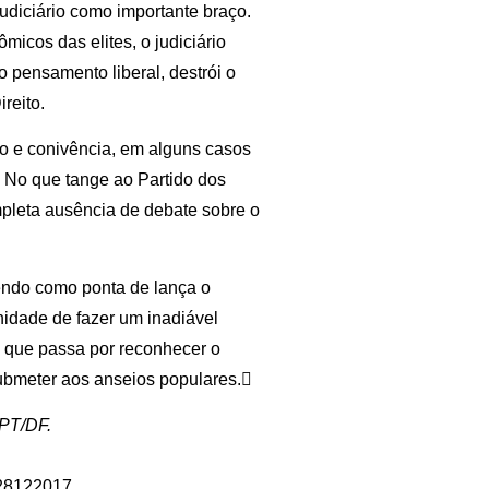
judiciário como importante braço.
icos das elites, o judiciário
 o pensamento liberal, destrói o
reito.
ão e conivência, em alguns casos
 No que tange ao Partido dos
mpleta ausência de debate sobre o
tendo como ponta de lança o
nidade de fazer um inadiável
o, que passa por reconhecer o
 submeter aos anseios populares.
 PT/DF.
a-28122017