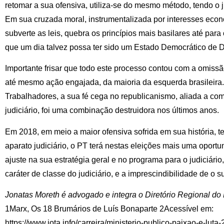
retomar a sua ofensiva, utiliza-se do mesmo método, tendo o 
Em sua cruzada moral, instrumentalizada por interesses econôm
subverte as leis, quebra os princípios mais basilares até para
que um dia talvez possa ter sido um Estado Democrático de Di
Importante frisar que todo este processo contou com a omiss
até mesmo ação engajada, da maioria da esquerda brasileira.
Trabalhadores, a sua fé cega no republicanismo, aliada a co
judiciário, foi uma combinação destruidora nos últimos anos.
Em 2018, em meio a maior ofensiva sofrida em sua história, 
aparato judiciário, o PT terá nestas eleições mais uma oportu
ajuste na sua estratégia geral e no programa para o judiciári
caráter de classe do judiciário, e a imprescindibilidade de o
Jonatas Moreth é advogado e integra o Diretório Regional do
1Marx, Os 18 Brumários de Luís Bonaparte 2Acessível em:
https://www.jota.info/carreira/ministerio-publico-paixao-e-lut