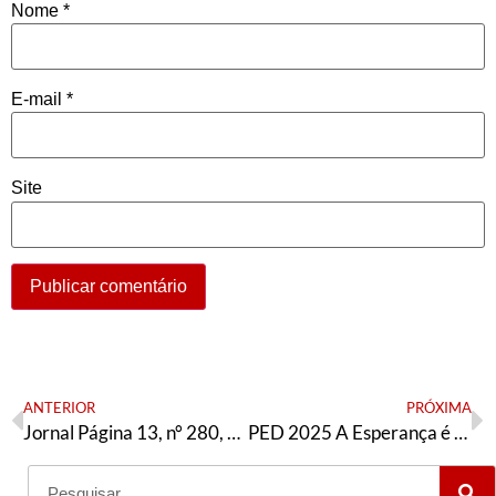
Nome
*
E-mail
*
Site
ANTERIOR
PRÓXIMA
Jornal Página 13, n° 280, Junho/2025 – Tese nacional PED
PED 2025 A Esperança é vermelha SP – Jandyra Uehara presidenta