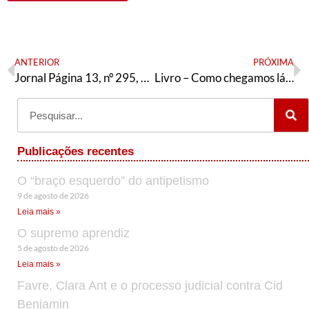
ANTERIOR
PRÓXIMA
Jornal Página 13, nº 295, Dezembro/2025 – Especial setorial de Saúde do PT
Livro – Como chegamos lá: uma leitura política sobre o Governo Olívio Dutra (1999-2002)
Publicações recentes
O “braço esquerdo” do antipetismo
9 de agosto de 2026
Leia mais »
O supremo aprendiz
5 de agosto de 2026
Leia mais »
Favre, Clara Ant e o processo judicial contra Cid
Benjamin