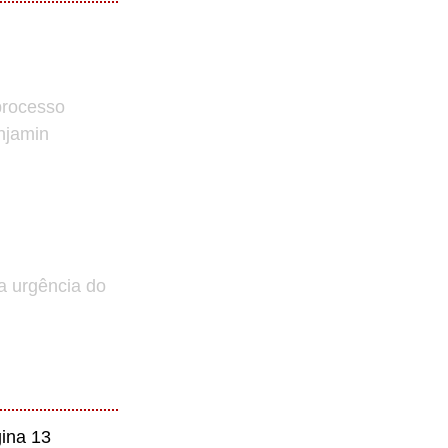
processo
enjamin
a urgência do
ina 13