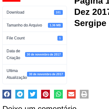
Página 
Dez 201
Download
101
Sergipe
Tamanho do Arquivo
1.36 MB
File Count
1
Data de
30 de novembro de 2017
Criação
Ultima
30 de novembro de 2017
Atualização
Deixe um comentário