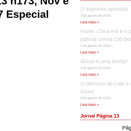
13 n173, Nov e
O supremo aprendiz
7 Especial
5 de agosto de 2026
Leia mais »
Favre, Clara Ant e o 
judicial contra Cid B
5 de agosto de 2026
Leia mais »
Múcio é uma besta?
4 de agosto de 2026
Leia mais »
O discurso de Lula e 
futuro
4 de agosto de 2026
Leia mais »
Jornal Página 13
Pág