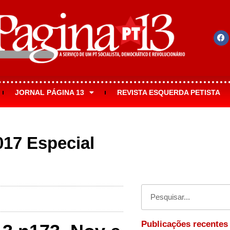
JORNAL PÁGINA 13
REVISTA ESQUERDA PETISTA
017 Especial
s
Publicações recentes