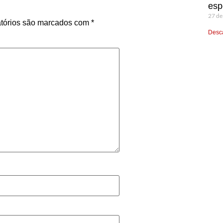
esp
27 de
tórios são marcados com
*
Desca