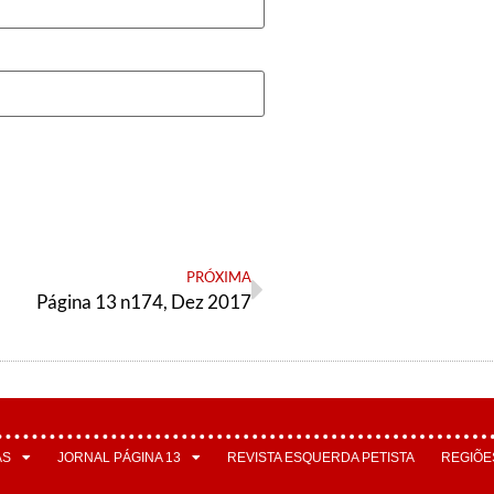
PRÓXIMA
Página 13 n174, Dez 2017
AS
JORNAL PÁGINA 13
REVISTA ESQUERDA PETISTA
REGIÕE