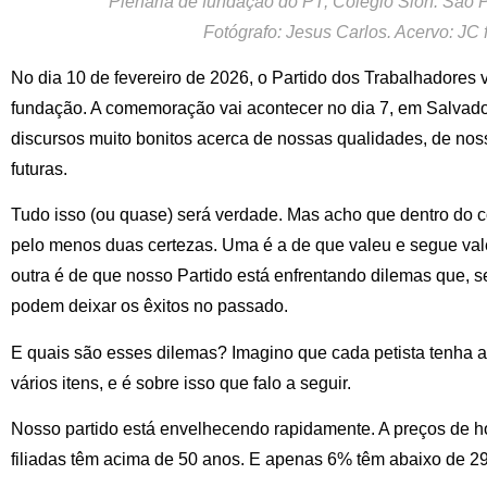
Plenária de fundação do PT, Colégio Sion. São 
Fotógrafo: Jesus Carlos. Acervo: JC f
No dia 10 de fevereiro de 2026, o Partido dos Trabalhadores
fundação. A comemoração vai acontecer no dia 7, em Salvado
discursos muito bonitos acerca de nossas qualidades, de noss
futuras.
Tudo isso (ou quase) será verdade. Mas acho que dentro do 
pelo menos duas certezas. Uma é a de que valeu e segue vale
outra é de que nosso Partido está enfrentando dilemas que, s
podem deixar os êxitos no passado.
E quais são esses dilemas? Imagino que cada petista tenha a s
vários itens, e é sobre isso que falo a seguir.
Nosso partido está envelhecendo rapidamente. A preços de ho
filiadas têm acima de 50 anos. E apenas 6% têm abaixo de 2