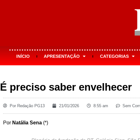
INÍCIO
APRESENTAÇÃO
CATEGORIAS
É preciso saber envelhecer
Por
Redação PG13
21/01/2026
8:55 am
Sem Come
Por
Natália Sena
(*)