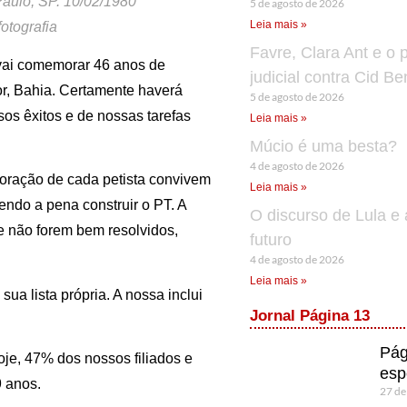
Paulo, SP. 10/02/1980
5 de agosto de 2026
Leia mais »
otografia
Favre, Clara Ant e o 
 vai comemorar 46 anos de
judicial contra Cid B
r, Bahia. Certamente haverá
5 de agosto de 2026
os êxitos e de nossas tarefas
Leia mais »
Múcio é uma besta?
4 de agosto de 2026
coração de cada petista convivem
Leia mais »
ndo a pena construir o PT. A
O discurso de Lula e 
e não forem bem resolvidos,
futuro
4 de agosto de 2026
Leia mais »
ua lista própria. A nossa inclui
Jornal Página 13
Pág
je, 47% dos nossos filiados e
esp
9 anos.
27 de