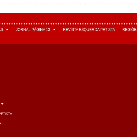
AS
JORNAL PÁGINA 13
REVISTA ESQUERDA PETISTA
REGIÕE
PETISTA