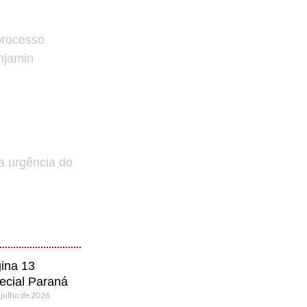
processo
enjamin
a urgência do
ina 13
ecial Paraná
 julho de 2026