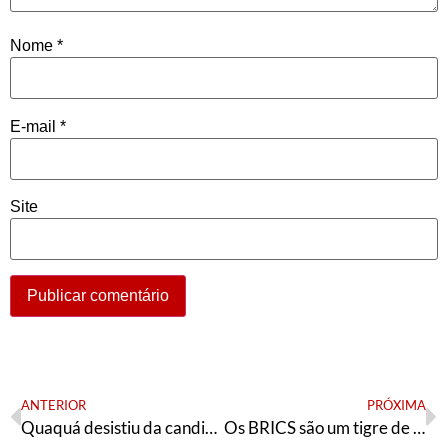
Nome
*
E-mail
*
Site
ANTERIOR
PRÓXIMA
Quaquá desistiu da candidatura
Os BRICS são um tigre de papel?