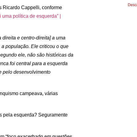
Desca
s Ricardo Cappelli, conforme
i uma política de esquerda” |
 direita e centro-direita] a uma
a população. Ele criticou o que
egundo ele, não são históricas da
unca foi central para a esquerda
 e pelo desenvolvimento
anquismo campeava, várias
as pela esquerda? Seguramente
 um “foco exacerbado em questões