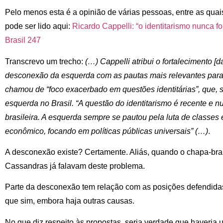
Pelo menos esta é a opinião de várias pessoas, entre as quai
pode ser lido aqui:
Ricardo Cappelli: “o identitarismo nunca fo
Brasil 247
Transcrevo um trecho:
(…) Cappelli atribui o fortalecimento [da
desconexão da esquerda com as pautas mais relevantes para 
chamou de “foco exacerbado em questões identitárias”, que, s
esquerda no Brasil. “A questão do identitarismo é recente e n
brasileira. A esquerda sempre se pautou pela luta de classes
econômico, focando em políticas públicas universais” (…)
.
A desconexão existe? Certamente. Aliás, quando o chapa-br
Cassandras já falavam deste problema.
Parte da desconexão tem relação com as posições defendid
que sim, embora haja outras causas.
No que diz respeito às propostas, seria verdade que haveria