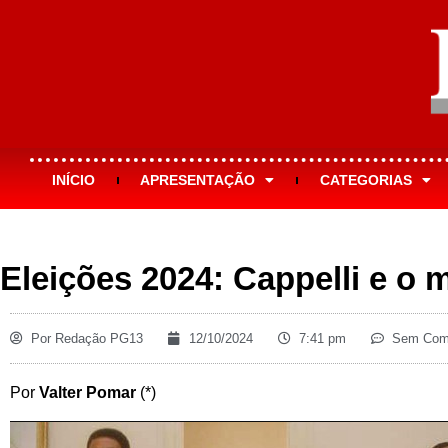
INÍCIO
APRESENTAÇÃO
CATEGORIAS
Eleições 2024: Cappelli e o
Por
Redação PG13
12/10/2024
7:41 pm
Sem Come
Por
Valter Pomar
(*)