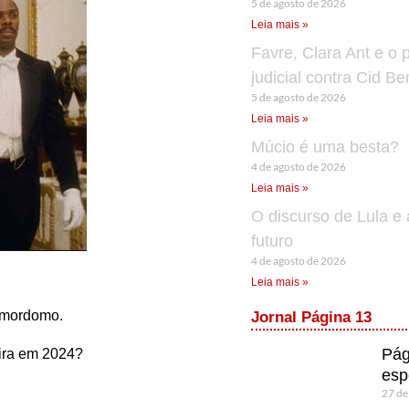
5 de agosto de 2026
Leia mais »
Favre, Clara Ant e o 
judicial contra Cid B
5 de agosto de 2026
Leia mais »
Múcio é uma besta?
4 de agosto de 2026
Leia mais »
O discurso de Lula e 
futuro
4 de agosto de 2026
Leia mais »
 mordomo.
Jornal Página 13
Pág
eira em 2024?
esp
27 de