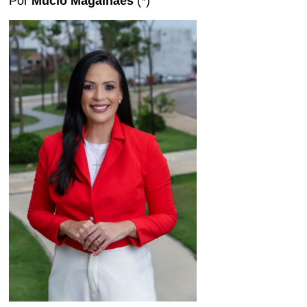
Por
Múcio Magalhães
(*)