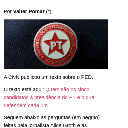
Por
Valter Pomar
(*)
A CNN publicou um texto sobre o PED.
O texto está aqui:
Quem são os cinco
candidatos à presidência do PT e o que
defendem cada um
Seguem abaixo as perguntas (em negrito)
feitas pela jornalista Alice Groth e as