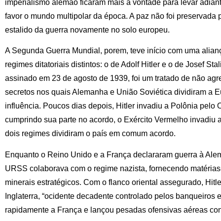
imperialismo alemão ficaram mais à vontade para levar adiant
favor o mundo multipolar da época. A paz não foi preservada 
estalido da guerra novamente no solo europeu.
A Segunda Guerra Mundial, porem, teve início com uma alian
regimes ditatoriais distintos: o de Adolf Hitler e o de Josef St
assinado em 23 de agosto de 1939, foi um tratado de não agr
secretos nos quais Alemanha e União Soviética dividiram a 
influência. Poucos dias depois, Hitler invadiu a Polônia pelo
cumprindo sua parte no acordo, o Exército Vermelho invadiu a
dois regimes dividiram o país em comum acordo.
Enquanto o Reino Unido e a França declararam guerra à Ale
URSS colaborava com o regime nazista, fornecendo matérias-
minerais estratégicos. Com o flanco oriental assegurado, Hitle
Inglaterra, “ocidente decadente controlado pelos banqueiros e
rapidamente a França e lançou pesadas ofensivas aéreas con