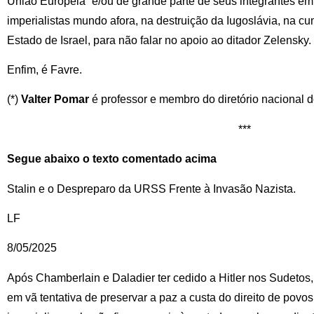
União Europeia” e/ou de grande parte de seus integrantes e
imperialistas mundo afora, na destruição da Iugoslávia, na 
Estado de Israel, para não falar no apoio ao ditador Zelensky.
Enfim, é Favre.
(*)
Valter Pomar
é professor e membro do diretório nacional 
***
Segue abaixo o texto comentado acima
Stalin e o Despreparo da URSS Frente à Invasão Nazista.
LF
8/05/2025
Após Chamberlain e Daladier ter cedido a Hitler nos Sudetos,
em vã tentativa de preservar a paz a custa do direito de povos