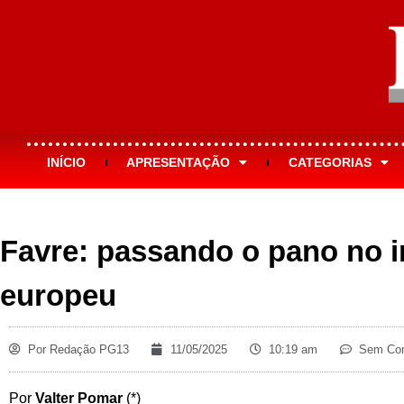
INÍCIO
APRESENTAÇÃO
CATEGORIAS
Favre: passando o pano no 
europeu
Por
Redação PG13
11/05/2025
10:19 am
Sem Com
Por
Valter Pomar
(*)