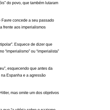
róis” do povo, que também lutaram
e Favre concede a seu passado
a frente aos imperialismos
ipolar”. Esquece de dizer que
mo “imperialismo” ou “imperialista”
peu”, esquecendo que antes da
l na Espanha e a agressão
Hitler, mas omite um dos objetivos
a que “a vitória sobre o nazismo