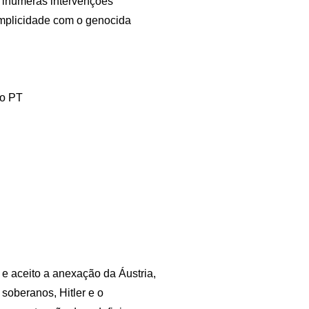
m inúmeras intervenções
cumplicidade com o genocida
do PT
 e aceito a anexação da Áustria,
 soberanos, Hitler e o