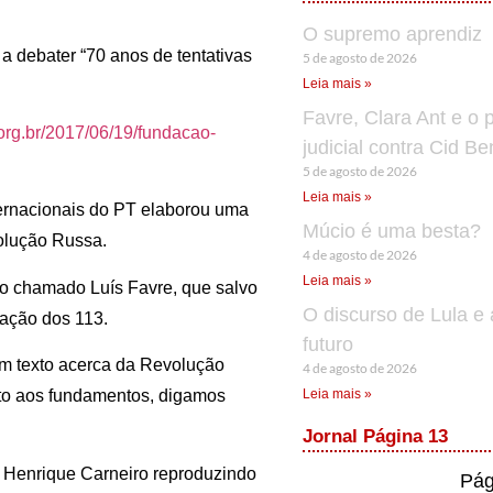
O supremo aprendiz
a debater “70 anos de tentativas
5 de agosto de 2026
Leia mais »
Favre, Clara Ant e o 
.org.br/2017/06/19/fundacao-
judicial contra Cid B
5 de agosto de 2026
Leia mais »
ternacionais do PT elaborou uma
Múcio é uma besta?
olução Russa.
4 de agosto de 2026
Leia mais »
ão chamado Luís Favre, que salvo
O discurso de Lula e 
lação dos 113.
futuro
um texto acerca da Revolução
4 de agosto de 2026
Leia mais »
nto aos fundamentos, digamos
Jornal Página 13
 Henrique Carneiro reproduzindo
Pág