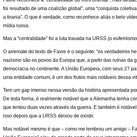
foi resultado de uma coalizão global”, uma “conquista coletiv
a tirania”. O que é verdade, como reconhece aliás o belo víd
mídia russa.
Mas a “centralidade” foi a luta travada na URSS (o eufemismo fr
O arremate do texto de Favre é o seguinte: “os verdadeiros her
nazismo são os povos da Europa que, a partir das ruínas da g
democracia no continente. A União Europeia, com seus 27 pa
uma entidade comum, é um dos frutos mais notáveis dessa vitó
Tem um gap imenso nessa versão da história apresentada por
De toda forma, é realmente notável que a Alemanha tenha co
que tentou duas vezes através da guerra. E também é notável
isso depois que a URSS deixou de existir.
Mas notável mesmo é que – como me lembrou um amigo – Favr