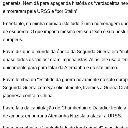
generais. Nem dá para apagar da história os “verdadeiros he
e morreram pela URSS e “por Stalin”.
Entretanto, na minha opinião isto tudo é uma homenagem qu
de esquerda. O que importa mesmo em seu texto é sua postur
europeus.
Favre diz que o mundo da época da Segunda Guerra era “mult
quase todos os “polos” eram imperialistas. Aliás, ele usa o ter
unicamente para para falar da Alemanha e do stalinismo.
Favre lembra do “estalido da guerra novamente no solo euro
Segunda Guerra começar oficialmente, tivemos a Guerra Civi
japonesa contra a China.
Favre fala da capitulação de Chamberlain e Daladier frente a 
de ambos: empurrar a Alemanha Nazista a atacar a URSS.
Favre reconhece a “centralidade do front oriental”, mas destac