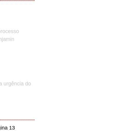
processo
enjamin
a urgência do
ina 13