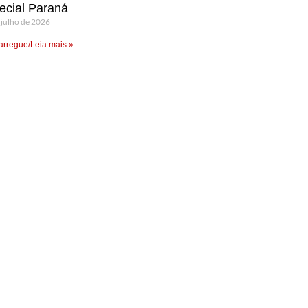
ecial Paraná
 julho de 2026
rregue/Leia mais »