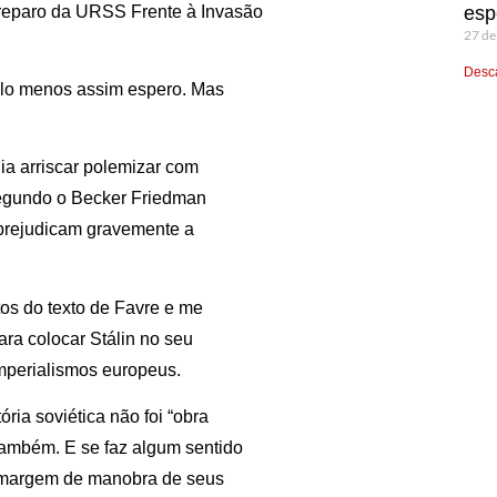
spreparo da URSS Frente à Invasão
esp
27 de
Desca
elo menos assim espero. Mas
ia arriscar polemizar com
Segundo o Becker Friedman
n prejudicam gravemente a
tos do texto de Favre e me
ara colocar Stálin no seu
imperialismos europeus.
ória soviética não foi “obra
 também. E se faz algum sentido
a margem de manobra de seus