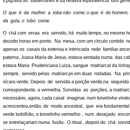
Epigrafia do subterrâneo e da relativa equivalência dos gêne
O que é da mulher a loba não come; o que é do homem, c
da gula, o lobo come.
O chá com ervas era servido, há muito tempo, no mesmo hor
dezoito horas em ponto. Na mesa, com um círculo contido 
apenas os casais da extensa e intrincada rede familiar ance
paterna, Joana Maria de Jesus, estava sentada numa das ca
estava Maria Prudenciana Luiza, sangue matriarcal da lin
sempre, servido pelas matriarcas em duas rodadas. Na pri
xícara verde. Depois de servida a porção verde,na segunda 
correspondente, a vermelha. Sorvidas as porções, a matriarc
necessário, agora, cada casal imaginar, num torvelinho vind
acrescentou,então, de modo ancestral, que era fundamental
verde turbilhão, o torvelinho vermelho , num desejado enc
se entrelaçariam numa fusão. O ritual , depois do chá sorvid