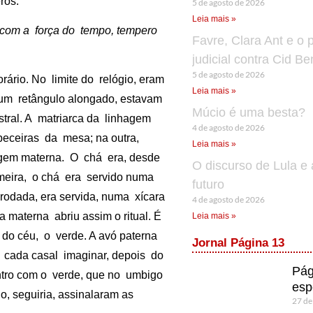
ros.
5 de agosto de 2026
Leia mais »
om a força do tempo, tempero
Favre, Clara Ant e o 
judicial contra Cid B
5 de agosto de 2026
ário. No limite do relógio, eram
Leia mais »
num retângulo alongado, estavam
Múcio é uma besta?
stral. A matriarca da linhagem
4 de agosto de 2026
beceiras da mesa; na outra,
Leia mais »
hagem materna. O chá era, desde
O discurso de Lula e 
meira, o chá era servido numa
futuro
rodada, era servida, numa xícara
4 de agosto de 2026
a materna abriu assim o ritual. É
Leia mais »
o do céu, o verde. A avó paterna
Jornal Página 13
 cada casal imaginar, depois do
Pág
ontro com o verde, que no umbigo
esp
o, seguiria, assinalaram as
27 de