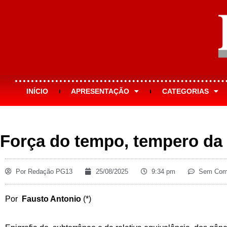
INÍCIO
APRESENTAÇÃO
CATEGORIAS
Força do tempo, tempero da
Por
Redação PG13
25/08/2025
9:34 pm
Sem Come
Por
Fausto Antonio
(*)