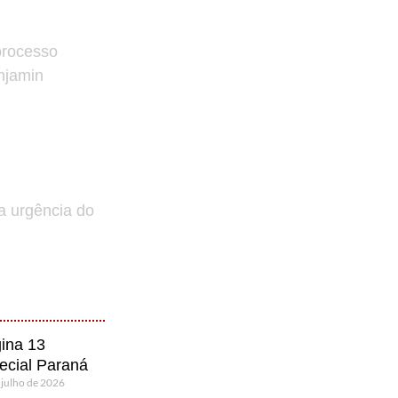
processo
enjamin
a urgência do
ina 13
ecial Paraná
 julho de 2026