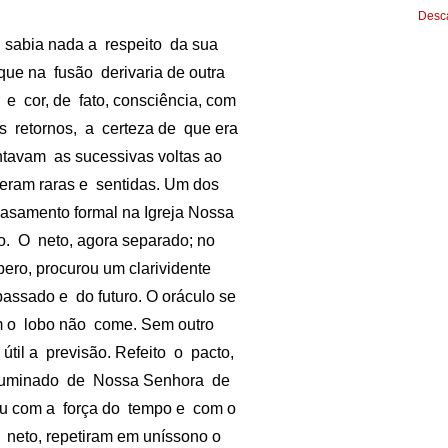
Desca
 sabia nada a respeito da sua
ue na fusão derivaria de outra
e cor, de fato, consciência, com
os retornos, a certeza de que era
ntavam as sucessivas voltas ao
, eram raras e sentidas. Um dos
samento formal na Igreja Nossa
o. O neto, agora separado; no
ero, procurou um clarividente
assado e do futuro. O oráculo se
em o lobo não come. Sem outro
útil a previsão. Refeito o pacto,
-iluminado de Nossa Senhora de
ltou com a força do tempo e com o
 neto, repetiram em uníssono o