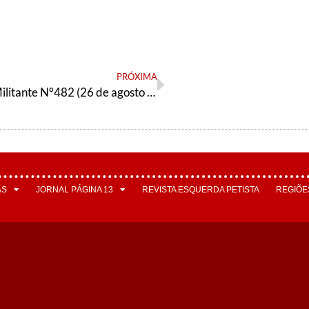
PRÓXIMA
Orientação Militante N°482 (26 de agosto de 2025)
AS
JORNAL PÁGINA 13
REVISTA ESQUERDA PETISTA
REGIÕE