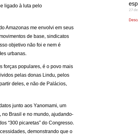
esp
e ligado à luta pelo
27 de
Desca
o do Amazonas me envolvi em seus
s movimentos de base, sindicatos
sso objetivo não foi e nem é
des urbanas.
as forças populares, é o povo mais
vividos pelas donas Lindu, pelos
partir deles, e não de Palácios,
ndatos junto aos Yanomami, um
, no Brasil e no mundo, ajudando-
dos “300 picaretas” do Congresso.
necessidades, demonstrando que o