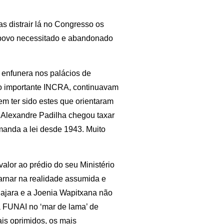
s distrair lá no Congresso os
 povo necessitado e abandonado
 enfunera nos palácios de
do importante INCRA, continuavam
em ter sido estes que orientaram
o Alexandre Padilha chegou taxar
manda a lei desde 1943. Muito
alor ao prédio do seu Ministério
arnar na realidade assumida e
ajara e a Joenia Wapitxana não
a FUNAI no ‘mar de lama’ de
ais oprimidos, os mais