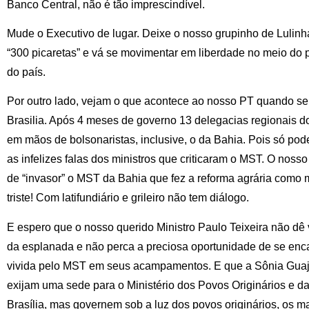
Banco Central, não é tão imprescindível.
Mude o Executivo de lugar. Deixe o nosso grupinho de Lulinha
“300 picaretas” e vá se movimentar em liberdade no meio do
do país.
Por outro lado, vejam o que acontece ao nosso PT quando se
Brasilia. Após 4 meses de governo 13 delegacias regionais 
em mãos de bolsonaristas, inclusive, o da Bahia. Pois só pod
as infelizes falas dos ministros que criticaram o MST. O noss
de “invasor” o MST da Bahia que fez a reforma agrária como 
triste! Com latifundiário e grileiro não tem diálogo.
E espero que o nosso querido Ministro Paulo Teixeira não dê v
da esplanada e não perca a preciosa oportunidade de se enc
vivida pelo MST em seus acampamentos. E que a Sônia Guaj
exijam uma sede para o Ministério dos Povos Originários e d
Brasília, mas governem sob a luz dos povos originários, os m