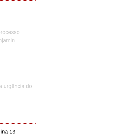
processo
enjamin
a urgência do
ina 13