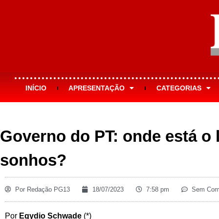
INÍCIO
APRESENTAÇÃO
CATEGORIAS
Governo do PT: onde está o 
sonhos?
Por
Redação PG13
18/07/2023
7:58 pm
Sem Come
Por
Egydio Schwade
(*)