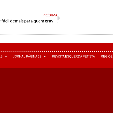
PRÓXIMA
A vida é boa e fácil demais para quem gravita em torno do poder
AS
JORNAL PÁGINA 13
REVISTA ESQUERDA PETISTA
REGIÕE