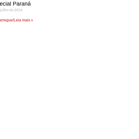
ecial Paraná
 julho de 2026
rregue/Leia mais »