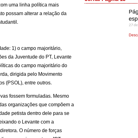
com uma linha política mais
Pág
to possam alterar a relação da
esp
udantil.
27 de
Desca
de: 1) o campo majoritário,
ões da Juventude do PT, Levante
líticas do campo majoritário do
da, dirigida pelo Movimento
s (PSOL), entre outros.
ativas fossem formuladas. Mesmo
a das organizações que compõem a
ade petista dentro dele para se
deixando o Levante com a
diretora. O número de forças