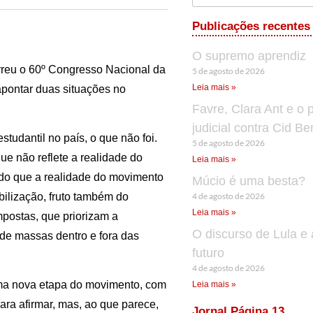
Publicações recentes
O supremo aprendiz
orreu o 60º Congresso Nacional da
5 de agosto de 2026
Leia mais »
 apontar duas situações no
Favre, Clara Ant e o 
judicial contra Cid B
studantil no país, o que não foi.
5 de agosto de 2026
e não reflete a realidade do
Leia mais »
 do que a realidade do movimento
Múcio é uma besta?
4 de agosto de 2026
ilização, fruto também do
Leia mais »
mpostas, que priorizam a
O discurso de Lula e 
de massas dentro e fora das
futuro
4 de agosto de 2026
uma nova etapa do movimento, com
Leia mais »
ara afirmar, mas, ao que parece,
Jornal Página 13