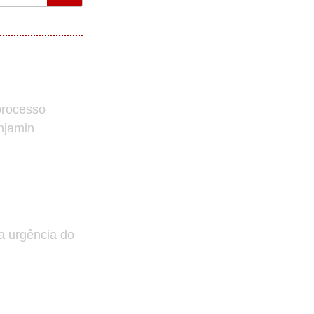
processo
enjamin
a urgência do