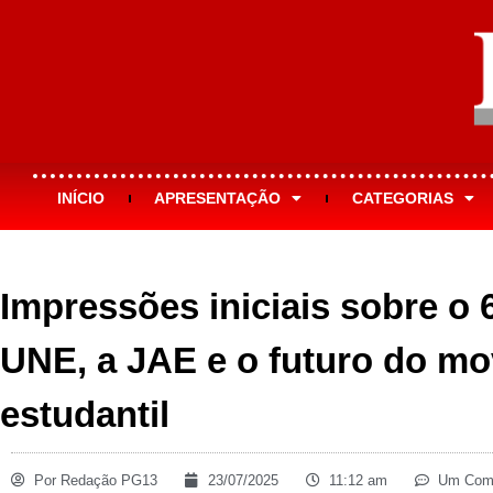
INÍCIO
APRESENTAÇÃO
CATEGORIAS
Impressões iniciais sobre o
UNE, a JAE e o futuro do m
estudantil
Por
Redação PG13
23/07/2025
11:12 am
Um Come