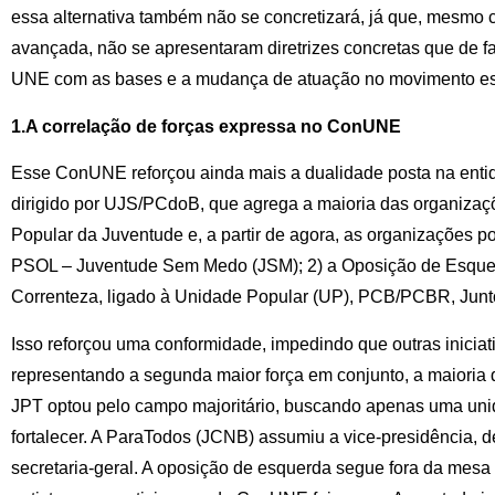
essa alternativa também não se concretizará, já que, mesmo 
avançada, não se apresentaram diretrizes concretas que de fa
UNE com as bases e a mudança de atuação no movimento est
1.A correlação de forças expressa no ConUNE
Esse ConUNE reforçou ainda mais a dualidade posta na entida
dirigido por UJS/PCdoB, que agrega a maioria das organizaç
Popular da Juventude e, a partir de agora, as organizações po
PSOL – Juventude Sem Medo (JSM); 2) a Oposição de Esquer
Correnteza, ligado à Unidade Popular (UP), PCB/PCBR, Junto
Isso reforçou uma conformidade, impedindo que outras inici
representando a segunda maior força em conjunto, a maiori
JPT optou pelo campo majoritário, buscando apenas uma unid
fortalecer. A ParaTodos (JCNB) assumiu a vice-presidência, 
secretaria-geral. A oposição de esquerda segue fora da mesa 