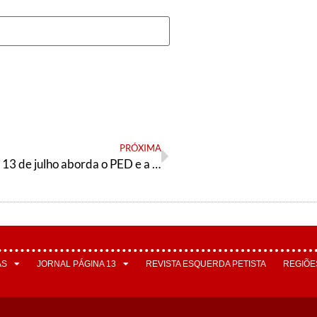
PRÓXIMA
Jornal Página 13 de julho aborda o PED e a conjuntura “quentíssima”
AS
JORNAL PÁGINA 13
REVISTA ESQUERDA PETISTA
REGIÕE