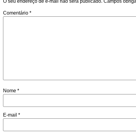
O seu endereço de e-mail não será publicado.
Campos obriga
Comentário
*
Nome
*
E-mail
*