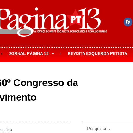
JORNAL PÁGINA 13
REVISTA ESQUERDA PETISTA
 60º Congresso da
ovimento
ntário