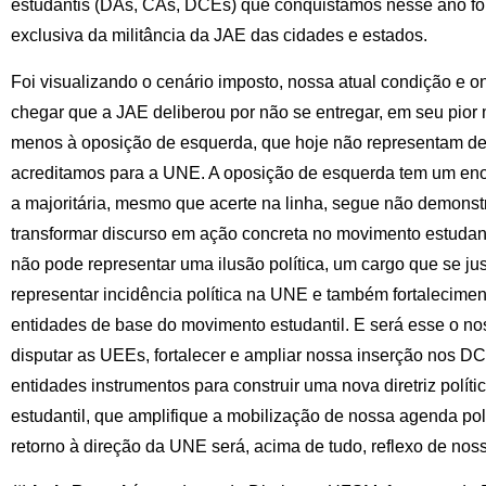
estudantis (DAs, CAs, DCEs) que conquistamos nesse ano foi
exclusiva da militância da JAE das cidades e estados.
Foi visualizando o cenário imposto, nossa atual condição e
chegar que a JAE deliberou por não se entregar, em seu pior 
menos à oposição de esquerda, que hoje não representam de f
acreditamos para a UNE. A oposição de esquerda tem um enor
a majoritária, mesmo que acerte na linha, segue não demonst
transformar discurso em ação concreta no movimento estudan
não pode representar uma ilusão política, um cargo que se j
representar incidência política na UNE e também fortalecime
entidades de base do movimento estudantil. E será esse o no
disputar as UEEs, fortalecer e ampliar nossa inserção nos 
entidades instrumentos para construir uma nova diretriz polí
estudantil, que amplifique a mobilização de nossa agenda pol
retorno à direção da UNE será, acima de tudo, reflexo de noss