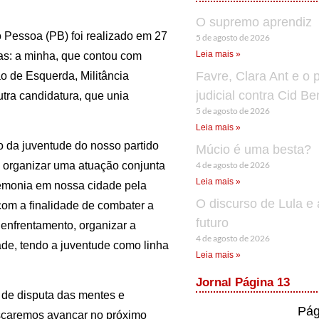
O supremo aprendiz
 Pessoa (PB) foi realizado em 27
5 de agosto de 2026
Leia mais »
as: a minha, que contou com
Favre, Clara Ant e o 
ão de Esquerda, Militância
judicial contra Cid B
utra candidatura, que unia
5 de agosto de 2026
Leia mais »
to da juventude do nosso partido
Múcio é uma besta?
4 de agosto de 2026
: organizar uma atuação conjunta
Leia mais »
gemonia em nossa cidade pela
O discurso de Lula e 
com a finalidade de combater a
futuro
 enfrentamento, organizar a
4 de agosto de 2026
e, tendo a juventude como linha
Leia mais »
Jornal Página 13
e de disputa das mentes e
Pág
scaremos avançar no próximo