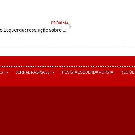
PRÓXIMA
Articulação de Esquerda: resolução sobre a situação política e nossas tarefas
AS
JORNAL PÁGINA 13
REVISTA ESQUERDA PETISTA
REGIÕE