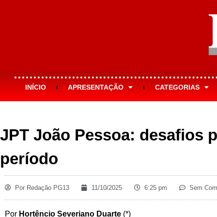
INÍCIO
APRESENTAÇÃO
CATEGORIAS
JPT João Pessoa: desafios 
período
Por
Redação PG13
11/10/2025
6:25 pm
Sem Come
Por
Hortêncio Severiano Duarte
(*)