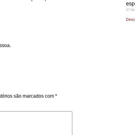
esp
27 de
Desca
ssoa.
tórios são marcados com
*