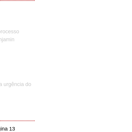
processo
enjamin
a urgência do
ina 13