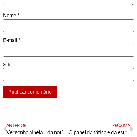
Nome
*
E-mail
*
Site
ANTERIOR
PRÓXIMA
Vergonha alheia… da notícia publicada pela EBC sobre o Nobel da Paz
O papel da tática e da estratégia contra o racismo