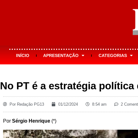
INÍCIO
APRESENTAÇÃO
CATEGORIAS
No PT é a estratégia polític
Por
Redação PG13
01/12/2024
8:54 am
2 Coment
Por
Sérgio Henrique
(*)