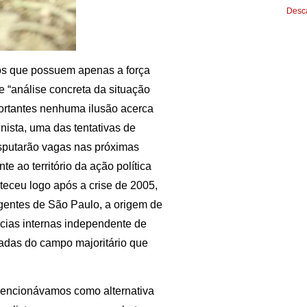
Desca
dos que possuem apenas a força
e “análise concreta da situação
ortantes nenhuma ilusão acerca
ista, uma das tentativas de
sputarão vagas nas próximas
e ao território da ação política
nteceu logo após a crise de 2005,
igentes de São Paulo, a origem de
ncias internas independente de
cadas do campo majoritário que
mencionávamos como alternativa