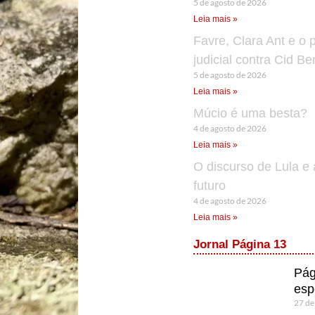
5 de agosto de 2026
Leia mais »
Favre, Clara Ant e o 
judicial contra Cid B
5 de agosto de 2026
Leia mais »
Múcio é uma besta?
4 de agosto de 2026
Leia mais »
O discurso de Lula e 
futuro
4 de agosto de 2026
Leia mais »
Jornal Página 13
Pág
esp
27 de