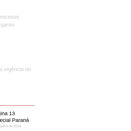
processo
enjamin
a urgência do
ina 13
ecial Paraná
 julho de 2026