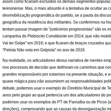
assim como ficariam excluídos os demais segmentos populac
teresinense. Mas, o mais absurdo é a tentativa de ocultar as 
desmobilização programática do partido, se a pauta da discuss
geográfica da residência dos militantes. Se conferirmos na his
tentam passar imagem de “justiceiros progressistas” são os
campanha do Plebiscito Constituinte em 2014; que não mobi
Vai ter Golpe” em 2016; e que ficaram de braços cruzados qu
“Petista Não vota em Golpista” no ano de 2018.
Na realidade, os articuladores dessa narrativa de mentes emp
nos processos de decisão que definiram os caminhos que nos 
grandes responsáveis por estarmos na presente situação, e e
quase mágica para não assumirem as responsabilidades polít
debate, podemos usar o exemplo do Diretório Municipal de Tere
anos pelo grupo ao qual pertencia um dos articuladores do p
podemos usar os exemplos do PT de Parnaíba ou de Picos (aq
direções), comprovando que as causas da desorganização mil