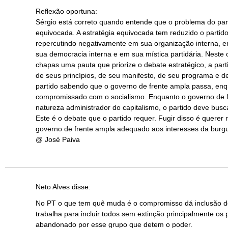
Reflexão oportuna:
Sérgio está correto quando entende que o problema do part
equivocada. A estratégia equivocada tem reduzido o partido 
repercutindo negativamente em sua organização interna, 
sua democracia interna e em sua mística partidária. Neste
chapas uma pauta que priorize o debate estratégico, a part
de seus princípios, de seu manifesto, de seu programa e de
partido sabendo que o governo de frente ampla passa, en
compromissado com o socialismo. Enquanto o governo de fr
natureza administrador do capitalismo, o partido deve busca
Este é o debate que o partido requer. Fugir disso é querer r
governo de frente ampla adequado aos interesses da burgu
@ José Paiva
Neto Alves
disse:
No PT o que tem quê muda é o compromisso dá inclusão de
trabalha para incluir todos sem extinção principalmente o
abandonado por esse grupo que detem o poder.