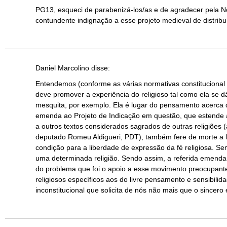
PG13, esqueci de parabenizá-los/as e de agradecer pela N
contundente indignação a esse projeto medieval de distribui
Daniel Marcolino
disse:
Entendemos (conforme as várias normativas constitucional
deve promover a experiência do religioso tal como ela se dá
mesquita, por exemplo. Ela é lugar do pensamento acerca d
emenda ao Projeto de Indicação em questão, que estende a 
a outros textos considerados sagrados de outras religiões 
deputado Romeu Aldigueri, PDT), também fere de morte a la
condição para a liberdade de expressão da fé religiosa. Se
uma determinada religião. Sendo assim, a referida emenda 
do problema que foi o apoio a esse movimento preocupante
religiosos específicos aos do livre pensamento e sensibili
inconstitucional que solicita de nós não mais que o since