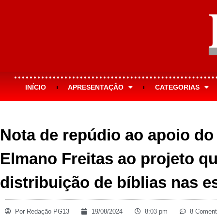
INÍCIO
APRESENTAÇÃO
CATEGORIAS
Nota de repúdio ao apoio do
Elmano Freitas ao projeto q
distribuição de bíblias nas e
Por
Redação PG13
19/08/2024
8:03 pm
8 Coment