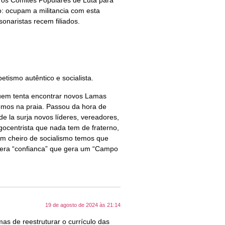
se os Comitês Populares de Luta para
o: ocupam a militancia com esta
onaristas recem filiados.
tismo autêntico e socialista.
em tenta encontrar novos Lamas
mos na praia. Passou da hora de
 la surja novos líderes, vereadores,
gocentrista que nada tem de fraterno,
a um cheiro de socialismo temos que
 gera “confianca” que gera um “Campo
19 de agosto de 2024 às 21:14
 mas de reestruturar o currículo das