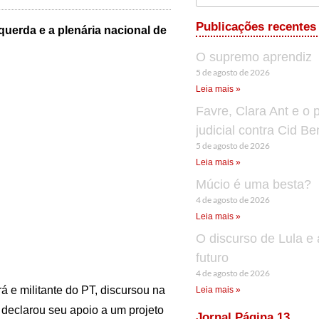
Publicações recentes
querda e a plenária nacional de
O supremo aprendiz
5 de agosto de 2026
Leia mais »
Favre, Clara Ant e o 
judicial contra Cid B
5 de agosto de 2026
Leia mais »
Múcio é uma besta?
4 de agosto de 2026
Leia mais »
O discurso de Lula e 
futuro
4 de agosto de 2026
á e militante do PT, discursou na
Leia mais »
 declarou seu apoio a um projeto
Jornal Página 13