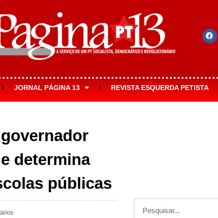
JORNAL PÁGINA 13
REVISTA ESQUERDA PETISTA
 governador
ue determina
scolas públicas
ários