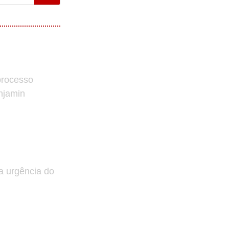
processo
enjamin
a urgência do