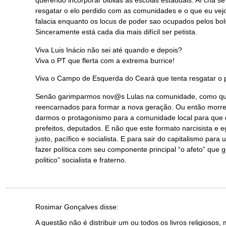
querendo incorporar biblias as escolas estaduais. Aí cria 
resgatar o elo perdido com as comunidades e o que eu vej
falacia enquanto os locus de poder sao ocupados pelos bols
Sinceramente está cada dia mais difícil ser petista.
Viva Luis Inácio não sei até quando e depois?
Viva o PT que flerta com a extrema burrice!
Viva o Campo de Esquerda do Ceará que tenta resgatar o pe
Senão garimparmos nov@s Lulas na comunidade, como qu
reencarnados para formar a nova geração. Ou então morre
darmos o protagonismo para a comunidade local para que de
prefeitos, deputados. E não que este formato narcisista e e
justo, pacífico e socialista. E para sair do capitalismo par
fazer política com seu componente principal “o afeto” que
politico” socialista e fraterno.
Rosimar Gonçalves
disse:
A questão não é distribuir um ou todos os livros religiosos,