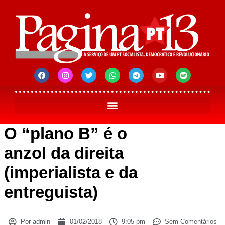
O “plano B” é o
anzol da direita
(imperialista e da
entreguista)
Por
admin
01/02/2018
9:05 pm
Sem Comentários