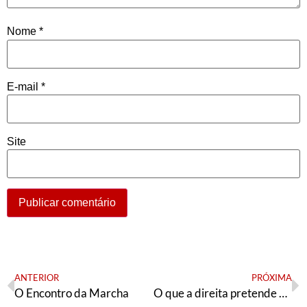
Nome
*
E-mail
*
Site
ANTERIOR
PRÓXIMA
O Encontro da Marcha
O que a direita pretende nas eleições?