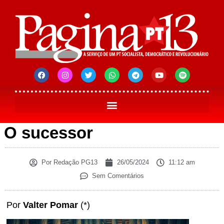
O sucessor
Por
Redação PG13
26/05/2024
11:12 am
Sem Comentários
Por
Valter Pomar
(*)