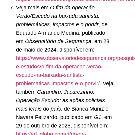
Veja mais em
O fim da operação
Verão/Escudo na baixada santista:
problemáticas, impactos e o porvir
, de
Eduardo Armando Medina, publicado
em
Observatório de Segurança
, em 28
de maio de 2024, disponível em:
https://www.observatoriodeseguranca.org/pesqui
e-estudos/o-fim-da-operacao-verao-
escudo-na-baixada-santista-
problematicas-impactos-e-o-porvir/
. Veja
também
Carandiru, Jacarezinho,
Operação Escudo: as ações policiais
mais letais do país
, de Bianca Muniz e
Nayara Felizardo, publicado em
G1
, em
29 de outubro de 2025, disponível em:
https://g1.globo.com/rj/rio-de-