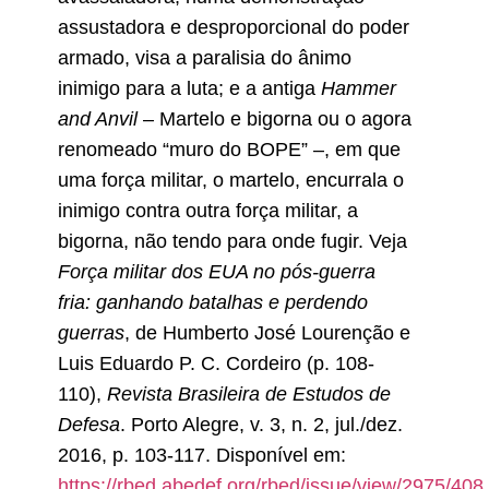
assustadora e desproporcional do poder
armado, visa a paralisia do ânimo
inimigo para a luta; e a antiga
Hammer
and Anvil
– Martelo e bigorna ou o agora
renomeado “muro do BOPE” –, em que
uma força militar, o martelo, encurrala o
inimigo contra outra força militar, a
bigorna, não tendo para onde fugir. Veja
Força militar dos EUA no pós-guerra
fria: ganhando batalhas e perdendo
guerras
, de Humberto José Lourenção e
Luis Eduardo P. C. Cordeiro (p. 108-
110),
Revista Brasileira de Estudos de
Defesa
. Porto Alegre, v. 3, n. 2, jul./dez.
2016, p. 103-117. Disponível em:
https://rbed.abedef.org/rbed/issue/view/2975/408
.