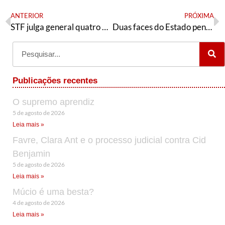
ANTERIOR
PRÓXIMA
STF julga general quatro estrelas e coronéis kids pretos acusados por plano golpista “Punhal Verde e Amarelo”
Duas faces do Estado penal: racismo estrutural, seletividade, letalidade e a militarização da segurança pública no Brasil
Publicações recentes
O supremo aprendiz
5 de agosto de 2026
Leia mais »
Favre, Clara Ant e o processo judicial contra Cid
Benjamin
5 de agosto de 2026
Leia mais »
Múcio é uma besta?
4 de agosto de 2026
Leia mais »