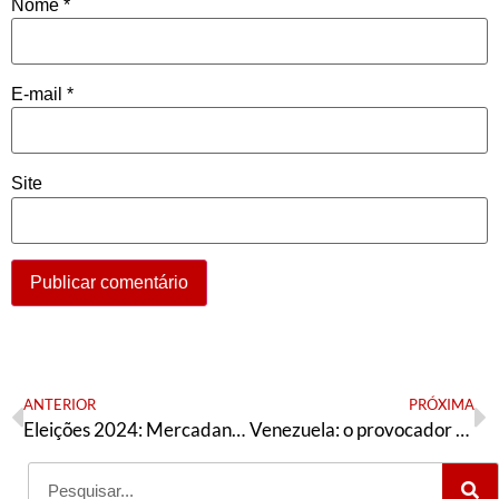
Nome
*
E-mail
*
Site
ANTERIOR
PRÓXIMA
Eleições 2024: Mercadante doura a pílula
Venezuela: o provocador Reginaldo Lopes fight again