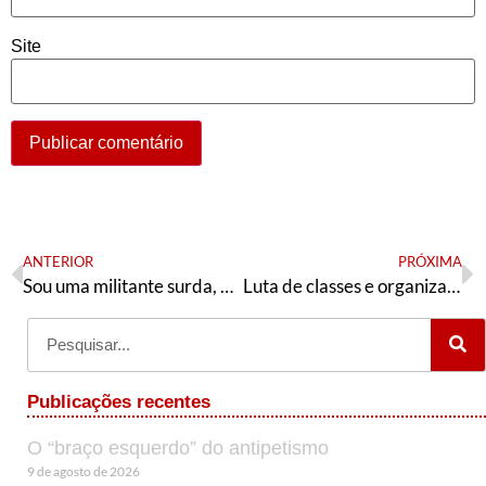
Site
ANTERIOR
PRÓXIMA
Sou uma militante surda, mas preciso ser uma surda militante
Luta de classes e organização partidária na Bahia
Publicações recentes
O “braço esquerdo” do antipetismo
9 de agosto de 2026